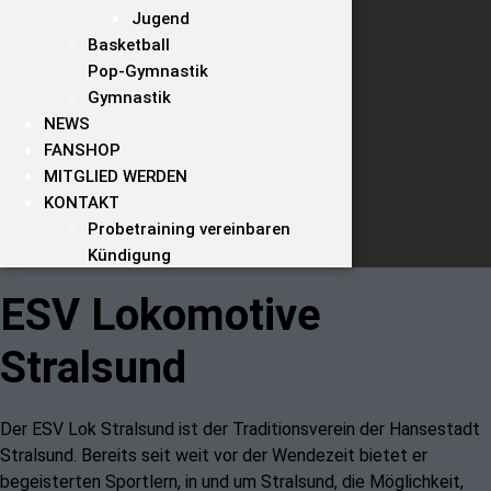
Jugend
Basketball
Pop-Gymnastik
Gymnastik
NEWS
FANSHOP
MITGLIED WERDEN
KONTAKT
Probetraining vereinbaren
Kündigung
ESV Lokomotive
Stralsund
Der ESV Lok Stralsund ist der Traditionsverein der Hansestadt
Stralsund. Bereits
seit weit vor der Wendezeit bietet er
begeisterten Sportlern, in und um
Stralsund, die Möglichkeit,