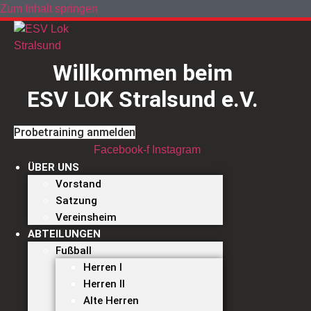
Zum Inhalt springen
Willkommen beim
ESV LOK Stralsund e.V.
Probetraining anmelden
Facebook-f
Instagram
ÜBER UNS
Vorstand
Satzung
Vereinsheim
ABTEILUNGEN
Fußball
Herren I
Herren II
Alte Herren