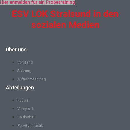
Hier anmelden für ein Probetraining
ESV LOK Stralsund in den
sozialen Medien
Über uns
Vorstand
Satzung
Aufnahmeantrag
Abteilungen
Fußball
Volleyball
Basketball
Pop-Gymnastik