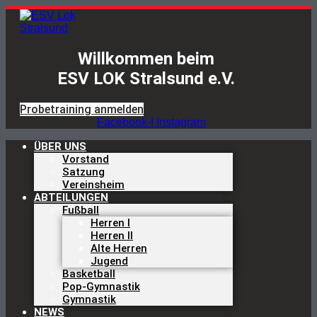
Zum
Inhalt
springen
Willkommen beim
ESV LOK Stralsund e.V.
Probetraining anmelden
Facebook-f
Instagram
ÜBER UNS
Vorstand
Satzung
Vereinsheim
ABTEILUNGEN
Fußball
Herren I
Herren II
Alte Herren
Jugend
Basketball
Pop-Gymnastik
Gymnastik
NEWS