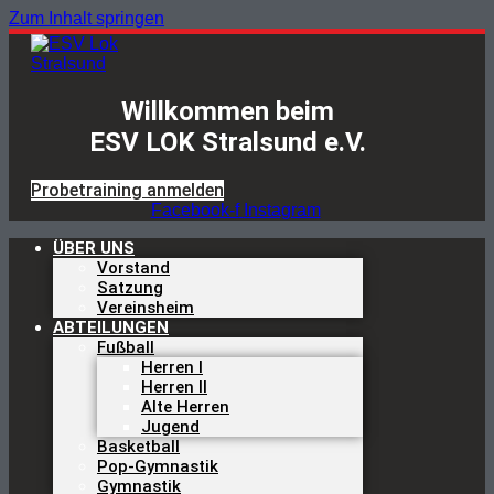
Zum Inhalt springen
Willkommen beim
ESV LOK Stralsund e.V.
Probetraining anmelden
Facebook-f
Instagram
ÜBER UNS
Vorstand
Satzung
Vereinsheim
ABTEILUNGEN
Fußball
Herren I
Herren II
Alte Herren
Jugend
Basketball
Pop-Gymnastik
Gymnastik