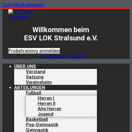
Zum Inhalt springen
Willkommen beim
ESV LOK Stralsund e.V.
Probetraining anmelden
Facebook-f
Instagram
ÜBER UNS
Vorstand
Satzung
Vereinsheim
ABTEILUNGEN
Fußball
Herren I
Herren II
Alte Herren
Jugend
Basketball
Pop-Gymnastik
Gymnastik